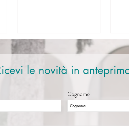
icevi le novità in anteprim
Le storie di via Gandolfi
Ques
Cognome