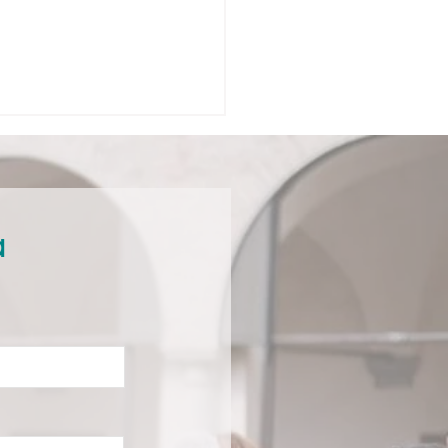
a
ta Via Ha Una Voce