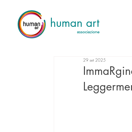
human art
associazione
29 set 2025
ImmaRgina
Leggerment