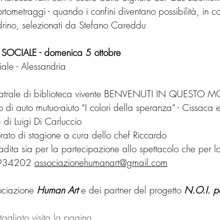
tometraggi - quando i confini diventano possibilità, in c
rino, selezionati da Stefano Careddu 
OCIALE - domenica 5 ottobre 
iale - Alessandria
eatrale di biblioteca vivente BENVENUTI IN QUESTO
 di auto mutuo-aiuto “I colori della speranza” - Cissaca 
 di Luigi Di Carluccio 
rato di stagione a cura dello chef Riccardo 
adita sia per la partecipazione allo spettacolo che per 
-6934202 
associazionehumanart@gmail.com
ociazione 
Human Art
 e dei partner del progetto 
N.O.I. p
agliato visita la pagina