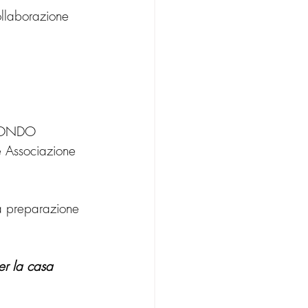
ollaborazione 
 MONDO 
e Associazione 
la preparazione 
er la casa