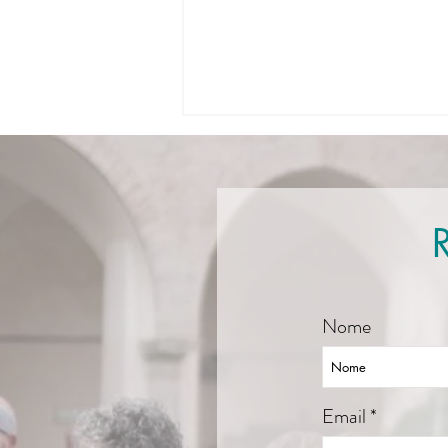
R
Pausa estiva!
Nome
Email