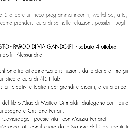
5 ottobre un ricco programma incontri, workshop, arte,
come prendersi cura di sé nelle relazioni, possibili luoghi 
TO - PARCO DI VIA GANDOLFI  - sabato 4 ottobre 
dolfi - Alessandria
fronto tra cittadinanza e istituzioni, dalle storie di margi
tistica a cura di Al51.lab
stici, creativi e teatrali per grandi e piccini, a cura di 
del libro Alias di Matteo Grimaldi, dialogano con l’aut
rtasegna e Cristiana Ferrari.
 Caviardage - poesie vitali con Marzia Ferrarotti
occo fatti con il cuore dalle Signore del Cas Liberitutti