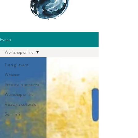
Eventi
Workshop online
Tutti gli eventi
Webinar
Percorsi in presenza
Workshop online
Rassegna culturale
Seminari